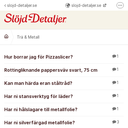
Hoppa till innehåll
slojd-detaljer.se
slojd-detaljer.se
Fler
@slojddetaljer
Slöjd-Detaljer
Trä & Metall
Trä & Metall
Hur borrar jag för Pizzaslicer?
1
Rottingliknande pappersväv svart, 75 cm
1
Kan man härda eran ståltråd?
1
Har ni stansverktyg för läder?
1
Har ni hålslagare till metallfolie?
1
Har ni silverfärgad metallfolie?
3