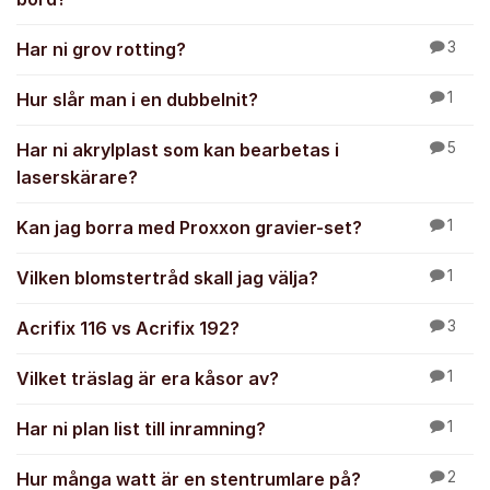
Har ni grov rotting?
3
Hur slår man i en dubbelnit?
1
Har ni akrylplast som kan bearbetas i
5
laserskärare?
Kan jag borra med Proxxon gravier-set?
1
Vilken blomstertråd skall jag välja?
1
Acrifix 116 vs Acrifix 192?
3
Vilket träslag är era kåsor av?
1
Har ni plan list till inramning?
1
Hur många watt är en stentrumlare på?
2