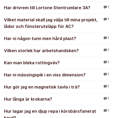
Har drivrem till Lortone Stentrumlare 3A?
1
Vilket material skall jag välja till mina projekt,
1
lådor och fönsterutsläpp för AC?
Har ni någon tunn men hård plast?
1
Vilken storlek har arbetshandsken?
1
Kan man bleka rottingväv?
1
Har ni mässingspik i en viss dimension?
1
Hur gör jag en magnetisk tavla i trä?
1
Hur långa är krokarna?
1
Hur lagar jag en djup repa i körsbärsfanerat
1
bord?