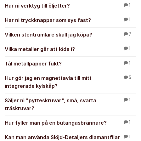
Har ni verktyg till öljetter?
1
Har ni tryckknappar som sys fast?
1
Vilken stentrumlare skall jag köpa?
7
Vilka metaller går att löda i?
1
Tål metallpapper fukt?
1
Hur gör jag en magnettavla till mitt
5
integrerade kylskåp?
Säljer ni "pytteskruvar", små, svarta
1
träskruvar?
Hur fyller man på en butangasbrännare?
1
Kan man använda Slöjd-Detaljers diamantfilar
1