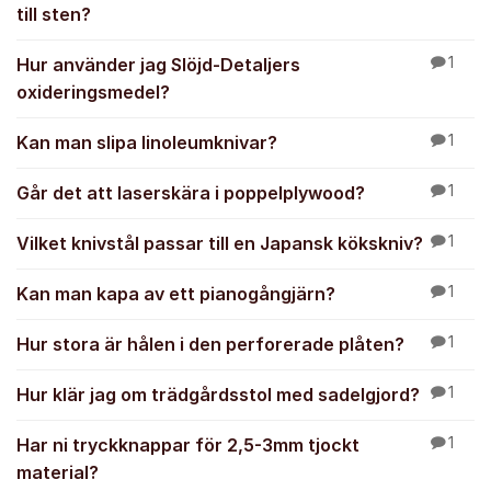
till sten?
Hur använder jag Slöjd-Detaljers
1
oxideringsmedel?
Kan man slipa linoleumknivar?
1
Går det att laserskära i poppelplywood?
1
Vilket knivstål passar till en Japansk kökskniv?
1
Kan man kapa av ett pianogångjärn?
1
Hur stora är hålen i den perforerade plåten?
1
Hur klär jag om trädgårdsstol med sadelgjord?
1
Har ni tryckknappar för 2,5-3mm tjockt
1
material?