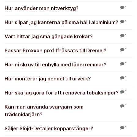
Hur använder man nitverktyg?
1
Hur slipar jag kanterna på små hål i aluminium?
1
Vart hittar jag små gängade krokar?
1
Passar Proxxon profilfrässats till Dremel?
1
Har ni skruv till enhylla med läderremmar?
1
Hur monterar jag pendel till urverk?
1
Hur ska jag göra för att renovera tobakspipor?
1
Kan man använda svarvjärn som
1
trädsnidarjärn?
Säljer Slöjd-Detaljer kopparstänger?
1