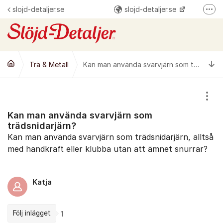
Hoppa till innehåll
slojd-detaljer.se
slojd-detaljer.se
Fler
@slojddetaljer
Slöjd-Detaljer
Ti
Trä & Metall
Kan man använda svarvjärn som trädsnidarjärn?
Visa
Kan man använda svarvjärn som
trädsnidarjärn?
Kan man använda svarvjärn som trädsnidarjärn, alltså
med handkraft eller klubba utan att ämnet snurrar?
Katja
Följ inlägget
1