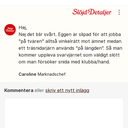
Kommentarer
Visa
Hej,
Nej det blir svårt. Eggen är slipad för att jobba
”på tvären” alltså vinkelrätt mot ämnet medan
ett träsnidarjärn används ”på längden”. Så man
kommer uppleva svarvjärnet som väldigt slött
om man försöker snida med klubba/hand.
Caroline
Marknadschef
Kommentera
eller
skriv ett nytt inlägg
Kommentar *