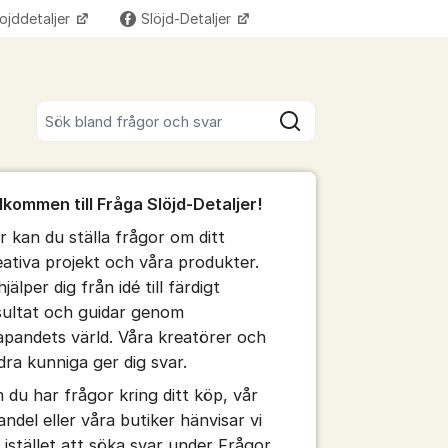
ojddetaljer
Slöjd-Detaljer
Fler supportlänkar
Sök bland alla inlägg
Sök
umet
lkommen till Fråga Slöjd-Detaljer!
te kommentaren
r kan du ställa frågor om ditt
eativa projekt och våra produkter.
ällningar för inlägg/kommentar
hjälper dig från idé till färdigt
sultat och guidar genom
apandets värld. Våra kreatörer och
dra kunniga ger dig svar.
 du har frågor kring ditt köp, vår
andel eller våra butiker hänvisar vi
g istället att söka svar under Frågor