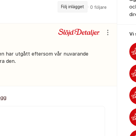
oc
Följ inlägget
0
följare
di
Vi
Visa/dölj ins
en har utgått eftersom vår nuvarande
ra den.
ägg