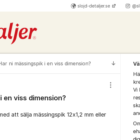
slojd-detaljer.se
@sl
Om for
Har ni mässingspik i en viss dimension?
Vä
Till senas
Hä
kr
Visa/dölj inst
Vi 
i en viss dimension?
re
sk
an
med att sälja mässingspik 12x1,2 mm eller
Om
eh
di