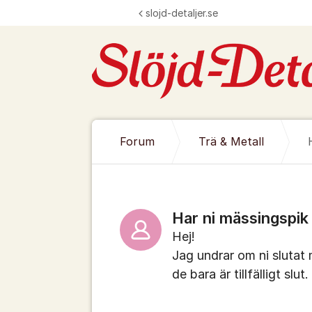
Hoppa till innehåll
slojd-detaljer.se
Forum
Trä & Metall
Har ni mässingspik 
Hej!
Jag undrar om ni slutat 
de bara är tillfälligt slut.