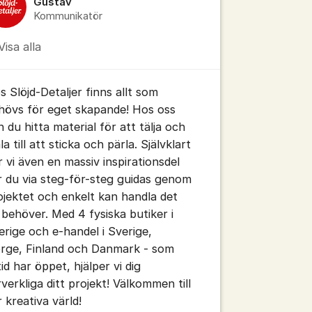
Gustav
Kommunikatör
Visa alla
s Slöjd-Detaljer finns allt som
hövs för eget skapande! Hos oss
n du hitta material för att tälja och
a till att sticka och pärla. Självklart
r vi även en massiv inspirationsdel
r du via steg-för-steg guidas genom
ojektet och enkelt kan handla det
 behöver. Med 4 fysiska butiker i
erige och e-handel i Sverige,
rge, Finland och Danmark - som
tid har öppet, hjälper vi dig
rverkliga ditt projekt! Välkommen till
r kreativa värld!