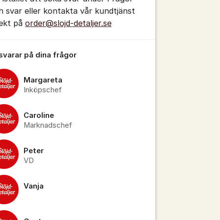
h svar eller kontakta vår kundtjänst
rekt på
order@slojd-detaljer.se
 svarar på dina frågor
tällningar för inlägg/kommentar
Margareta
Inköpschef
Caroline
Marknadschef
Peter
VD
Vanja