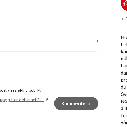
Ho
be
ka
mål
ha
dä
pr
du
ost visas aldrig publikt.
Sv
uppgifter och innehåll.
No
Kommentera
all
fö
vå