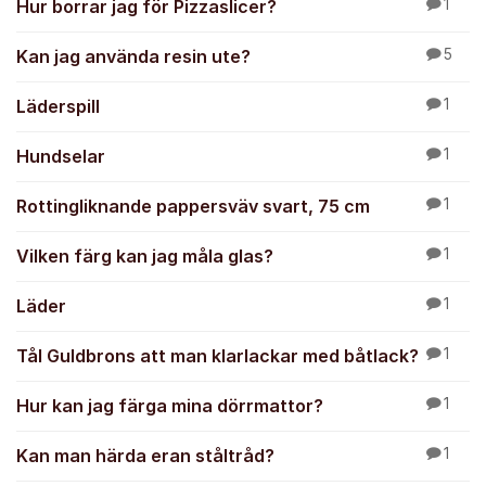
Hur borrar jag för Pizzaslicer?
1
Kan jag använda resin ute?
5
Läderspill
1
Hundselar
1
Rottingliknande pappersväv svart, 75 cm
1
Vilken färg kan jag måla glas?
1
Läder
1
Tål Guldbrons att man klarlackar med båtlack?
1
Hur kan jag färga mina dörrmattor?
1
Kan man härda eran ståltråd?
1