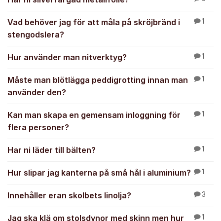
Vad behöver jag för att måla på skröjbränd i
1
stengodslera?
Hur använder man nitverktyg?
1
Måste man blötlägga peddigrotting innan man
1
använder den?
Kan man skapa en gemensam inloggning för
1
flera personer?
Har ni läder till bälten?
1
Hur slipar jag kanterna på små hål i aluminium?
1
Innehåller eran skolbets linolja?
3
Jag ska klä om stolsdynor med skinn men hur
1