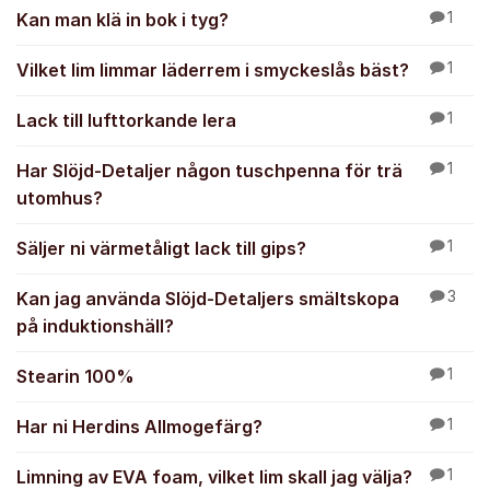
Kan man klä in bok i tyg?
1
Vilket lim limmar läderrem i smyckeslås bäst?
1
Lack till lufttorkande lera
1
Har Slöjd-Detaljer någon tuschpenna för trä
1
utomhus?
Säljer ni värmetåligt lack till gips?
1
Kan jag använda Slöjd-Detaljers smältskopa
3
på induktionshäll?
Stearin 100%
1
Har ni Herdins Allmogefärg?
1
Limning av EVA foam, vilket lim skall jag välja?
1