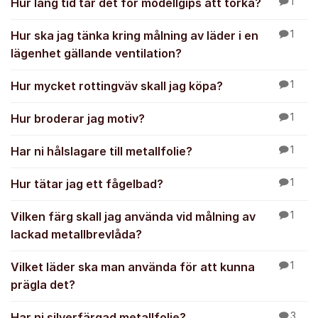
Hur lång tid tar det för modellgips att torka?
1
Hur ska jag tänka kring målning av läder i en
1
lägenhet gällande ventilation?
Hur mycket rottingväv skall jag köpa?
1
Hur broderar jag motiv?
1
Har ni hålslagare till metallfolie?
1
Hur tätar jag ett fågelbad?
1
Vilken färg skall jag använda vid målning av
1
lackad metallbrevlåda?
Vilket läder ska man använda för att kunna
1
prägla det?
Har ni silverfärgad metallfolie?
3