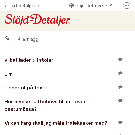
Hoppa till innehåll
slojd-detaljer.se
slojd-detaljer.se
Fler
@slojddetaljer
Slöjd-Detaljer
Alla inlägg
Alla inlägg
vilket läder till stolar
1
Lim
1
Linoprint på textil
1
Hur mycket ull behövs till en tovad
1
bastumössa?
Vilken färg skall jag måla träleksaker med?
1