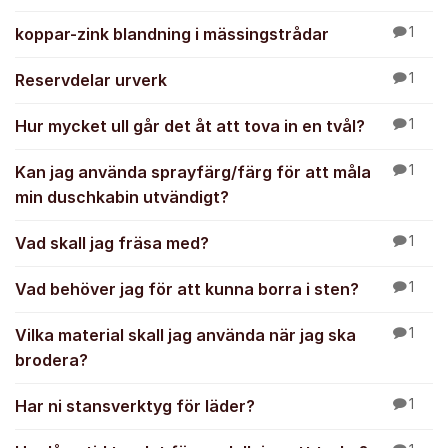
koppar-zink blandning i mässingstrådar
1
Reservdelar urverk
1
Hur mycket ull går det åt att tova in en tvål?
1
Kan jag använda sprayfärg/färg för att måla
1
min duschkabin utvändigt?
Vad skall jag fräsa med?
1
Vad behöver jag för att kunna borra i sten?
1
Vilka material skall jag använda när jag ska
1
brodera?
Har ni stansverktyg för läder?
1