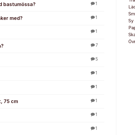
Trä
vad bastumössa?
1
Lä
Sm
saker med?
1
Sy 
Pa
1
Sk
Övr
a?
7
5
1
1
t, 75 cm
1
1
1