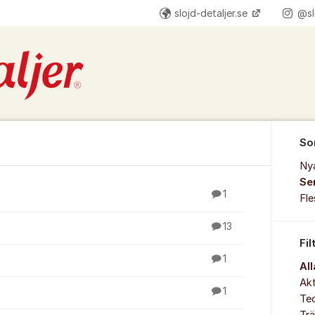
slojd-detaljer.se
@sl
So
Ny
Se
1
Fl
13
Fil
1
Al
Akt
1
Te