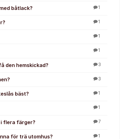
 med båtlack?
1
or?
1
1
1
o få den hemskickad?
3
rmen?
3
keslås bäst?
1
1
 flera färger?
7
enna för trä utomhus?
1