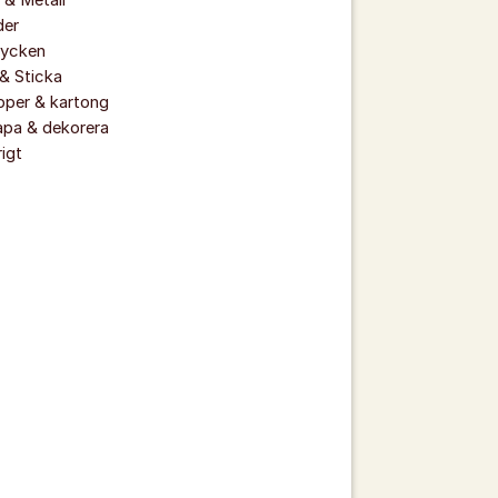
 & Metall
der
ycken
& Sticka
pper & kartong
apa & dekorera
igt