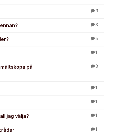
9
rpennan?
3
ler?
5
1
smältskopa på
3
1
1
ll jag välja?
1
trådar
1