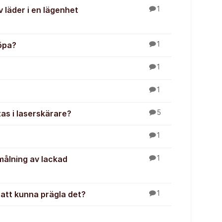
v läder i en lägenhet
1
köpa?
1
1
1
as i laserskärare?
5
1
 målning av lackad
1
 att kunna prägla det?
1