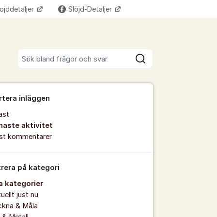
ojddetaljer
Slöjd-Detaljer
Fler supportlänkar
Sök bland alla inlägg
Sök
rtera inläggen
ast
naste aktivitet
est kommentarer
trera på kategori
la kategorier
uellt just nu
ckna & Måla