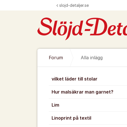
Hoppa till innehåll
slojd-detaljer.se
Forum
Alla inlägg
Alla inlägg
vilket läder till stolar
Hur malsäkrar man garnet?
Lim
Linoprint på textil