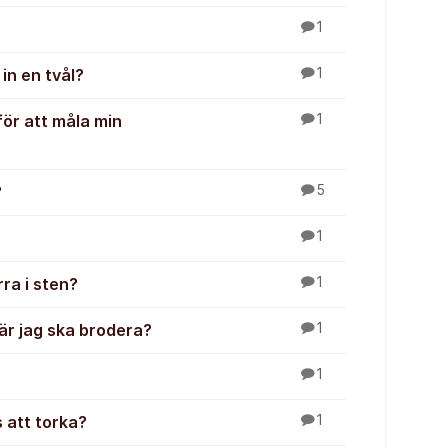
1
 in en tvål?
1
ör att måla min
1
?
5
1
ra i sten?
1
när jag ska brodera?
1
1
s att torka?
1