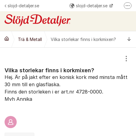
Hoppa till innehåll
slojd-detaljer.se
slojd-detaljer.se
Fler
@slojddetaljer
Slöjd-Detaljer
Ti
Trä & Metall
Vilka storlekar finns i korkmixen?
Visa
Vilka storlekar finns i korkmixen?
Hej. Är på jakt efter en konisk kork med minsta mått
30 mm till en glasflaska.
Finns den storleken i er art.nr 4728-0000.
Mvh Annika