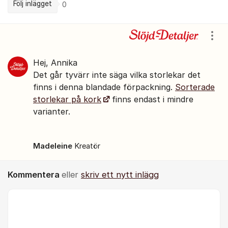
Följ inlägget
0
Kommentarer
Visa
Hej, Annika
Det går tyvärr inte säga vilka storlekar det
finns i denna blandade förpackning.
Sorterade
storlekar på kork
finns endast i mindre
varianter.
Madeleine
Kreatör
Kommentera
eller
skriv ett nytt inlägg
Kommentar *