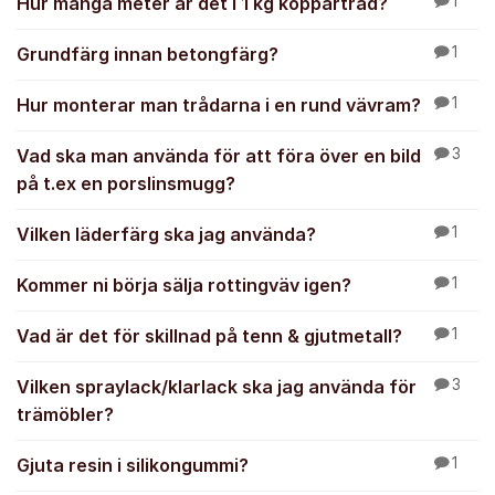
Hur många meter är det i 1 kg koppartråd?
1
Grundfärg innan betongfärg?
1
Hur monterar man trådarna i en rund vävram?
1
Vad ska man använda för att föra över en bild
3
på t.ex en porslinsmugg?
Vilken läderfärg ska jag använda?
1
Kommer ni börja sälja rottingväv igen?
1
Vad är det för skillnad på tenn & gjutmetall?
1
Vilken spraylack/klarlack ska jag använda för
3
trämöbler?
Gjuta resin i silikongummi?
1