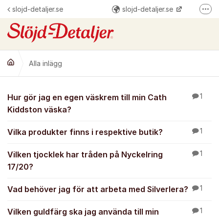
Hoppa till innehåll
slojd-detaljer.se
slojd-detaljer.se
Fler
@slojddetaljer
Slöjd-Detaljer
Alla inlägg
Alla inlägg
Hur gör jag en egen väskrem till min Cath
1
Kiddston väska?
Vilka produkter finns i respektive butik?
1
Vilken tjocklek har tråden på Nyckelring
1
17/20?
Vad behöver jag för att arbeta med Silverlera?
1
Vilken guldfärg ska jag använda till min
1