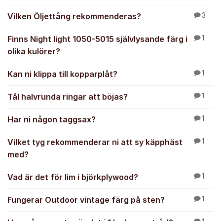
Vilken Öljettång rekommenderas?
3
Finns Night light 1050-5015 självlysande färg i
1
olika kulörer?
Kan ni klippa till kopparplåt?
1
Tål halvrunda ringar att böjas?
1
Har ni någon taggsax?
1
Vilket tyg rekommenderar ni att sy käpphäst
1
med?
Vad är det för lim i björkplywood?
1
Fungerar Outdoor vintage färg på sten?
1