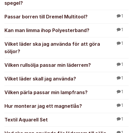
spegel?
Passar borren till Dremel Multitool?
1
Kan man limma ihop Polyesterband?
1
Vilket läder ska jag använda för att göra
1
söljor?
Vilken rullsölja passar min läderrem?
1
Vilket läder skall jag använda?
1
Vilken pärla passar min lampfrans?
1
Hur monterar jag ett magnetlås?
1
Textil Aquarell Set
1
1