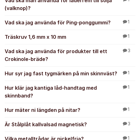
Vad ska man använda för läderrem till sölja
(valknop)?
Vad ska jag använda för Ping-ponggummi?
1
Träskruv 1,6 mm x 10 mm
1
Vad ska jag använda för produkter till ett
3
Crokinole-bräde?
Hur syr jag fast tygmärken på min skinnväst?
1
Hur klär jag kantiga låd-handtag med
1
skinnband?
Hur mäter ni längden på nitar?
1
Är Stålplåt kallvalsad magnetisk?
3
Vilka metalltrådar är nickelfria?
1