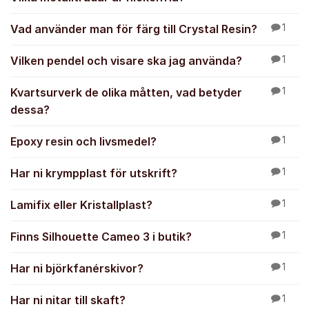
Vad använder man för färg till Crystal Resin?
1
Vilken pendel och visare ska jag använda?
1
Kvartsurverk de olika måtten, vad betyder
1
dessa?
Epoxy resin och livsmedel?
1
Har ni krympplast för utskrift?
1
Lamifix eller Kristallplast?
1
Finns Silhouette Cameo 3 i butik?
1
Har ni björkfanérskivor?
1
Har ni nitar till skaft?
1