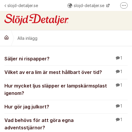
Hoppa till innehåll
slojd-detaljer.se
slojd-detaljer.se
Fler
@slojddetaljer
Slöjd-Detaljer
Alla inlägg
Alla inlägg
Säljer ni rispapper?
1
Vilket av era lim är mest hållbart över tid?
1
Hur mycket ljus släpper er lampskärmsplast
1
igenom?
Hur gör jag julkort?
1
Vad behövs för att göra egna
1
adventsstjärnor?