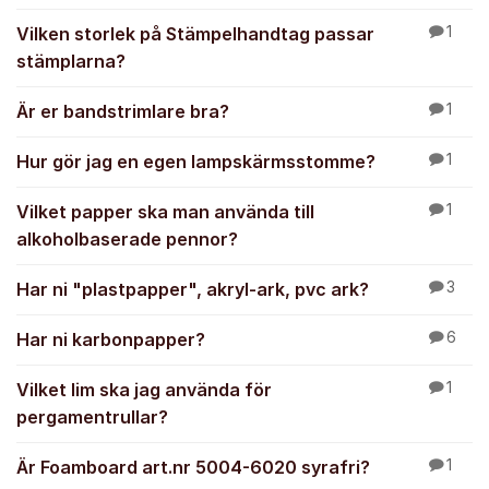
Vilken storlek på Stämpelhandtag passar
1
stämplarna?
Är er bandstrimlare bra?
1
Hur gör jag en egen lampskärmsstomme?
1
Vilket papper ska man använda till
1
alkoholbaserade pennor?
Har ni "plastpapper", akryl-ark, pvc ark?
3
Har ni karbonpapper?
6
Vilket lim ska jag använda för
1
pergamentrullar?
Är Foamboard art.nr 5004-6020 syrafri?
1