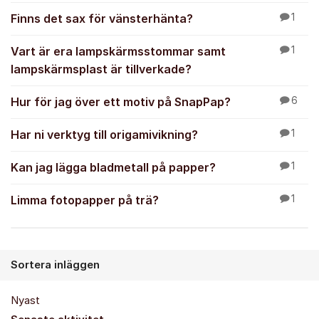
Finns det sax för vänsterhänta?
1
Vart är era lampskärmsstommar samt
1
lampskärmsplast är tillverkade?
Hur för jag över ett motiv på SnapPap?
6
Har ni verktyg till origamivikning?
1
Kan jag lägga bladmetall på papper?
1
Limma fotopapper på trä?
1
Sortera inläggen
Nyast