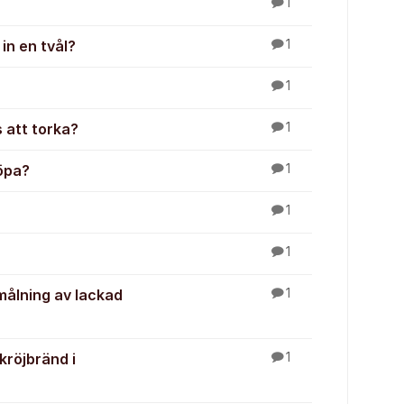
1
 in en tvål?
1
1
s att torka?
1
köpa?
1
1
1
 målning av lackad
1
kröjbränd i
1