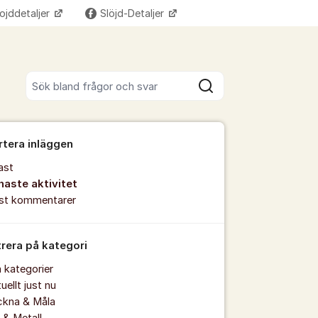
ojddetaljer
Slöjd-Detaljer
Fler supportlänkar
Sök bland alla inlägg
Sök
rtera inläggen
ast
naste aktivitet
est kommentarer
trera på kategori
a kategorier
uellt just nu
ckna & Måla