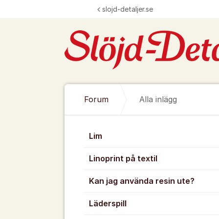
Hoppa till innehåll
slojd-detaljer.se
Forum
Alla inlägg
Alla inlägg
Lim
Linoprint på textil
Kan jag använda resin ute?
Läderspill