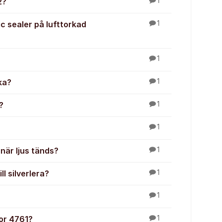
2?
1
c sealer på lufttorkad
1
1
ka?
1
?
1
1
när ljus tänds?
1
l silverlera?
1
1
lor 4761?
1