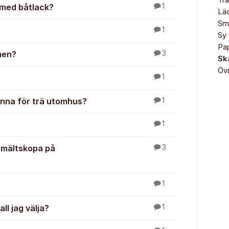
Trä
 med båtlack?
1
Lä
Sm
1
Sy 
Pa
rmen?
3
Sk
Övr
1
enna för trä utomhus?
1
1
smältskopa på
3
1
ll jag välja?
1