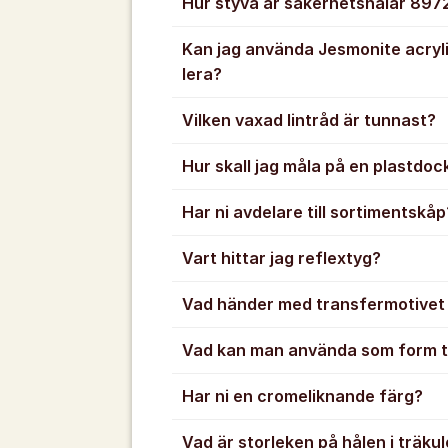
Hur styva är säkerhetsnålar 897
Kan jag använda Jesmonite acryli
lera?
Vilken vaxad lintråd är tunnast?
Hur skall jag måla på en plastdoc
Har ni avdelare till sortimentskåp
Vart hittar jag reflextyg?
Vad händer med transfermotivet 
Vad kan man använda som form til
Har ni en cromeliknande färg?
Vad är storleken på hålen i träku