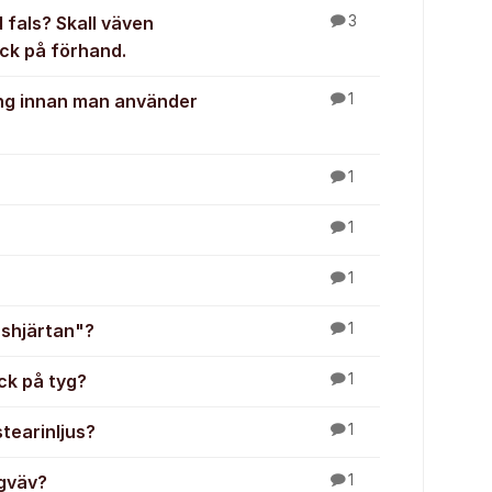
 fals? Skall väven
3
ck på förhand.
ng innan man använder
1
1
1
1
rshjärtan"?
1
ck på tyg?
1
tearinljus?
1
ngväv?
1