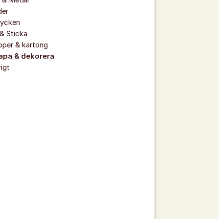
 & Metall
der
ycken
& Sticka
pper & kartong
apa & dekorera
igt