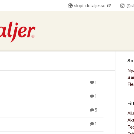
slojd-detaljer.se
@sl
So
Ny
Se
1
Fl
1
Fil
5
All
Akt
1
Te