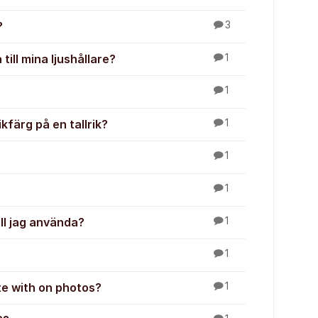
?
3
ill mina ljushållare?
1
1
färg på en tallrik?
1
1
1
ll jag använda?
1
1
te with on photos?
1