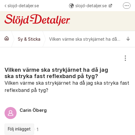
Hoppa till innehåll
slojd-detaljer.se
slojd-detaljer.se
Fler
@slojddetaljer
Slöjd-Detaljer
Ti
Sy & Sticka
Vilken värme ska strykjärnet ha då jag ska stryka fast reflexband på tyg?
Visa
Vilken värme ska strykjärnet ha då jag
ska stryka fast reflexband på tyg?
Vilken värme ska strykjärnet ha då jag ska stryka fast
reflexband på tyg?
Carin Öberg
Följ inlägget
1