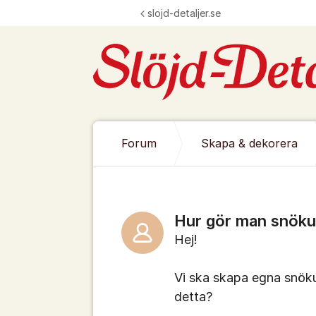
Hoppa till innehåll
slojd-detaljer.se
Forum
Skapa & dekorera
Hur gör man snöku
Hej!
Vi ska skapa egna snökul
detta?