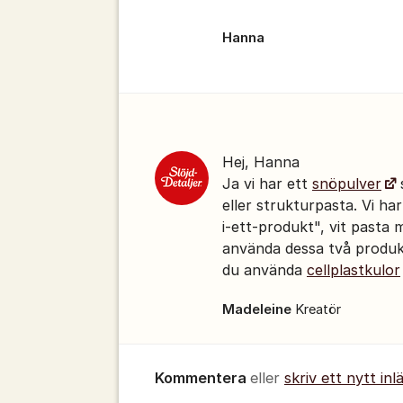
Hanna
Kommentarer
Hej, Hanna
Ja vi har ett
snöpulver
s
eller strukturpasta. Vi ha
i-ett-produkt", vit pasta m
använda dessa två produkt
du använda
cellplastkulor
Madeleine
Kreatör
Kommentera
eller
skriv ett nytt inl