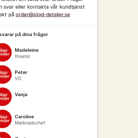
h svar eller kontakta vår kundtjänst
rekt på
order@slojd-detaljer.se
 svarar på dina frågor
tällningar för inlägg/kommentar
Madeleine
Kreatör
Peter
VD
Vanja
Caroline
Marknadschef