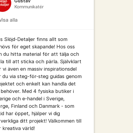
Gustav
Kommunikatör
Visa alla
s Slöjd-Detaljer finns allt som
hövs för eget skapande! Hos oss
n du hitta material för att tälja och
a till att sticka och pärla. Självklart
r vi även en massiv inspirationsdel
r du via steg-för-steg guidas genom
ojektet och enkelt kan handla det
 behöver. Med 4 fysiska butiker i
erige och e-handel i Sverige,
rge, Finland och Danmark - som
tid har öppet, hjälper vi dig
rverkliga ditt projekt! Välkommen till
r kreativa värld!