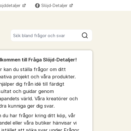
ojddetaljer
Slöjd-Detaljer
Fler supportlänkar
Sök bland alla inlägg
Sök
umet
lkommen till Fråga Slöjd-Detaljer!
te kommentaren
r kan du ställa frågor om ditt
eativa projekt och våra produkter.
ällningar för inlägg/kommentar
hjälper dig från idé till färdigt
sultat och guidar genom
apandets värld. Våra kreatörer och
dra kunniga ger dig svar.
 du har frågor kring ditt köp, vår
andel eller våra butiker hänvisar vi
g istället att söka svar under Frågor