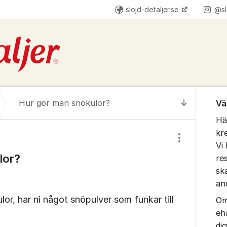
slojd-detaljer.se
@sl
Om for
Hur gör man snökulor?
Vä
Till senas
Hä
kr
Visa/dölj inst
Vi 
lor?
re
sk
an
or, har ni något snöpulver som funkar till
Om
eh
di