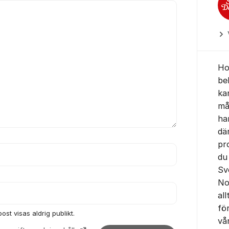
Ho
be
ka
mål
ha
dä
pr
du
Sv
No
all
fö
ost visas aldrig publikt.
vå