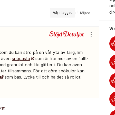
oc
di
Följ inlägget
1
följare
Vi
Visa/dölj ins
om du kan strö på en våt yta av färg, lim
r även
snöpasta
som är lite mer av en "allt-
ed granulat och lite glitter i. Du kan även
er tillsammans. För att göra snökulor kan
som bas. Lycka till och ha det så roligt!
ägg