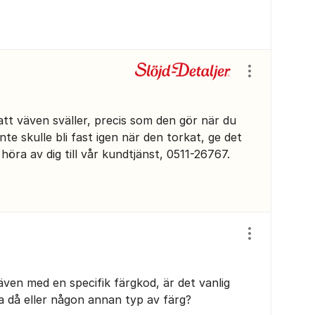
Visa/dölj ins
att väven sväller, precis som den gör när du
nte skulle bli fast igen när den torkat, ge det
höra av dig till vår kundtjänst, 0511-26767.
Visa/dölj ins
även med en specifik färgkod, är det vanlig
 då eller någon annan typ av färg?