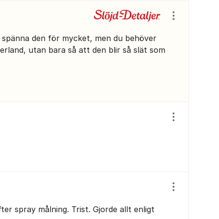
Visa/dölj ins
tt spänna den för mycket, men du behöver
terland, utan bara så att den blir så slät som
Visa/dölj ins
Visa/dölj ins
ter spray målning. Trist. Gjorde allt enligt