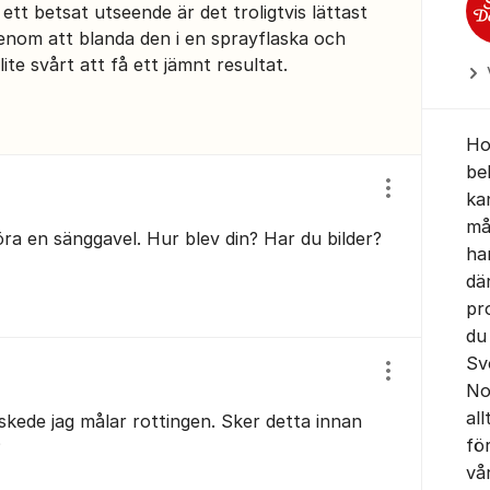
 ett betsat utseende är det troligtvis lättast
genom att blanda den i en sprayflaska och
ite svårt att få ett jämnt resultat.
Ho
be
Visa/dölj ins
ka
mål
göra en sänggavel. Hur blev din? Har du bilder?
ha
dä
pr
du
Sv
Visa/dölj ins
No
all
et skede jag målar rottingen. Sker detta innan
fö
?
vå