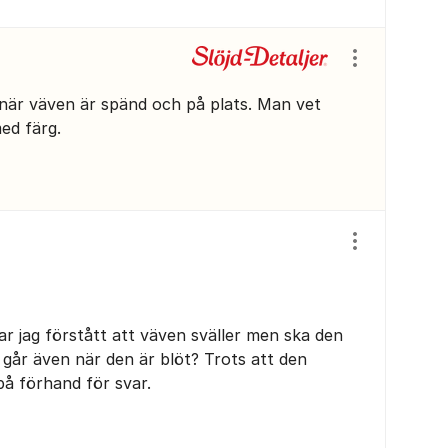
Visa/dölj ins
, när väven är spänd och på plats. Man vet
ed färg.
Visa/dölj ins
ar jag förstått att väven sväller men ska den
 går även när den är blöt? Trots att den
å förhand för svar.