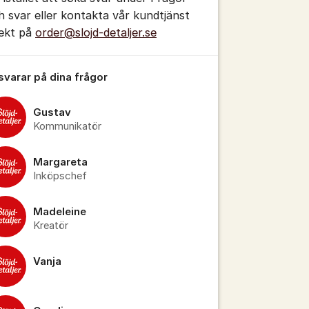
h svar eller kontakta vår kundtjänst
rekt på
order@slojd-detaljer.se
 svarar på dina frågor
Gustav
Kommunikatör
Margareta
Inköpschef
tällningar för inlägg/kommentar
Madeleine
Kreatör
Vanja