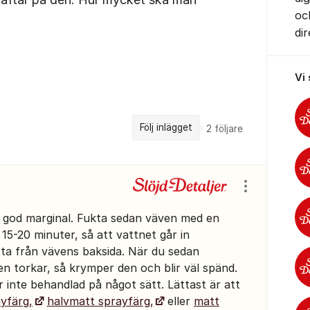
oc
di
Vi
Följ inlägget
2
följare
Visa/dölj ins
d god marginal. Fukta sedan väven med en
 15-20 minuter, så att vattnet går in
etta från vävens baksida. När du sedan
 torkar, så krymper den och blir väl spänd.
 inte behandlad på något sätt. Lättast är att
yfärg,
halvmatt sprayfärg,
eller
matt