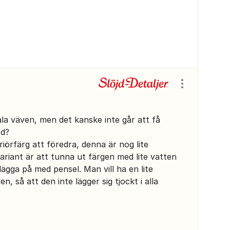
Visa/dölj ins
åla väven, men det kanske inte går att få
od?
riörfärg att föredra, denna är nog lite
ariant är att tunna ut färgen med lite vatten
ägga på med pensel. Man vill ha en lite
n, så att den inte lägger sig tjockt i alla