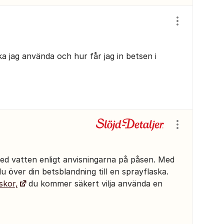
Visa/dölj ins
a jag använda och hur får jag in betsen i
Visa/dölj ins
d vatten enligt anvisningarna på påsen. Med
er du över din betsblandning till en sprayflaska.
skor,
du kommer säkert vilja använda en