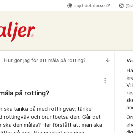
slojd-detaljer.se
@sl
Om for
Hur gör jag för att måla på rotting?
Vä
Till senas
Hä
kr
Visa/dölj inst
Vi 
 måla på rotting?
re
sk
an
an ska tänka på med rottingväv, tänker
 rottingväv och bruntbetsa den. Går det
Om
er ska den målas? Har förstått att man ska
eh
di
häftar på den. Hur mycket ska man