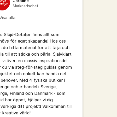
Caroline
Marknadschef
Visa alla
s Slöjd-Detaljer finns allt som
hövs för eget skapande! Hos oss
tällningar för inlägg/kommentar
n du hitta material för att tälja och
a till att sticka och pärla. Självklart
r vi även en massiv inspirationsdel
r du via steg-för-steg guidas genom
ojektet och enkelt kan handla det
 behöver. Med 4 fysiska butiker i
erige och e-handel i Sverige,
tällningar för inlägg/kommentar
rge, Finland och Danmark - som
tid har öppet, hjälper vi dig
rverkliga ditt projekt! Välkommen till
r kreativa värld!