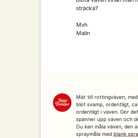
sträcka?
Mvh
Malin
Kommentarer
Mät till rottingväven, me
blöt svamp, ordentligt, ca
ordentligt i väven. Gör d
spänner upp väven och den
Du kan måla väven, den är
spraymåla med
blank spra