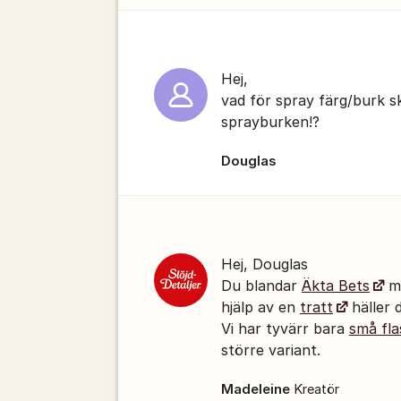
Hej,
vad för spray färg/burk sk
sprayburken!?
Douglas
Hej, Douglas
Du blandar
Äkta Bets
me
hjälp av en ​
tratt
​​​ häll
Vi har tyvärr bara
små fla
större variant.
Madeleine
Kreatör