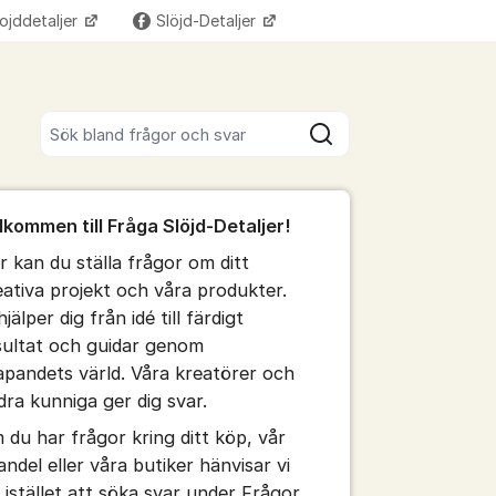
ojddetaljer
Slöjd-Detaljer
Fler supportlänkar
Sök bland alla inlägg
Sök
umet
lkommen till Fråga Slöjd-Detaljer!
te kommentaren
r kan du ställa frågor om ditt
eativa projekt och våra produkter.
ällningar för inlägg/kommentar
hjälper dig från idé till färdigt
sultat och guidar genom
apandets värld. Våra kreatörer och
dra kunniga ger dig svar.
 du har frågor kring ditt köp, vår
andel eller våra butiker hänvisar vi
g istället att söka svar under Frågor