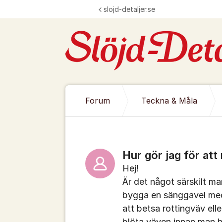
Hoppa till innehåll
slojd-detaljer.se
Forum
Teckna & Måla
Hur gör jag för att
Hej!
Är det något särskilt m
bygga en sänggavel med
att betsa rottingväv ell
blöta väven innan man 