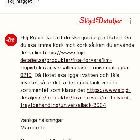
Följ inlägget
1
Kommentarer
Visa
Hej Robin, kul att du ska göra egna flöten. Om
du ska limma kork mot kork så kan du använda
detta lim
https://www.slojd-
detaljer.se/produkter/fixa-forvara/lim-
limpistoler/universallim/casco-universal-aqua-
0219
. Då flötet ska ligga i vatten och tåla
mycket så är detta det enda lack vi har i
sortimentet som klarar det.
https://www.slojd-
detaljer.se/produkter/fixa-forvara/mobelvard-
traytbehandling/universallack-8904
vänliga hälsningar
Margareta