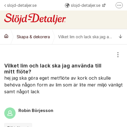
Hoppa till innehåll
slojd-detaljer.se
slojd-detaljer.se
Fler
@slojddetaljer
Slöjd-Detaljer
Ti
Skapa & dekorera
Vilket lim och lack ska jag använda till mitt flöte?
Visa
Vilket lim och lack ska jag använda till
mitt flöte?
hej jag ska göra eget metflöte av kork och skulle
behöva någon form av lim som är lite mer miljö vänligt
samt något lack
Robin Börjesson