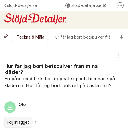
Hoppa till innehåll
slojd-detaljer.se
slojd-detaljer.se
Fler
@slojddetaljer
Slöjd-Detaljer
Ti
Teckna & Måla
Hur får jag bort betspulver från mina kläder?
Visa
Hur får jag bort betspulver från mina
kläder?
En påse med bets har öppnat sig och hamnade på
kläderna. Hur får jag bort pulvret på bästa sätt?
Olof
Följ inlägget
1