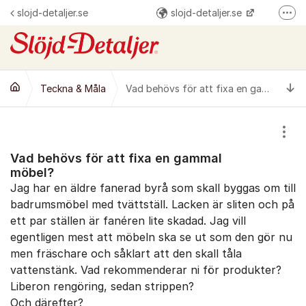
Hoppa till innehåll
slojd-detaljer.se
slojd-detaljer.se
Fler
@slojddetaljer
Slöjd-Detaljer
Ti
Teckna & Måla
Vad behövs för att fixa en gammal möbel?
Visa
Vad behövs för att fixa en gammal
möbel?
Jag har en äldre fanerad byrå som skall byggas om till
badrumsmöbel med tvättställ. Lacken är sliten och på
ett par ställen är fanéren lite skadad. Jag vill
egentligen mest att möbeln ska se ut som den gör nu
men fräschare och såklart att den skall tåla
vattenstänk. Vad rekommenderar ni för produkter?
Liberon rengöring, sedan strippen?
Och därefter?