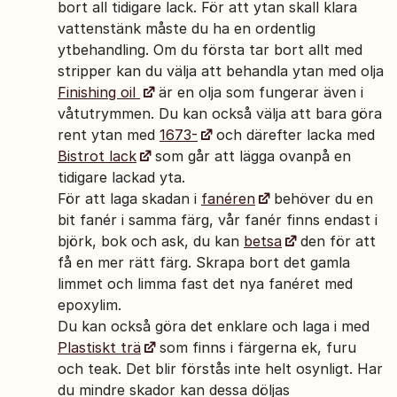
bort all tidigare lack. För att ytan skall klara
vattenstänk måste du ha en ordentlig
ytbehandling. Om du första tar bort allt med
stripper kan du välja att behandla ytan med olja
Finishing oil
är en olja som fungerar även i
våtutrymmen. Du kan också välja att bara göra
rent ytan med
1673-
och därefter lacka med
Bistrot lack
som går att lägga ovanpå en
tidigare lackad yta.
För att laga skadan i
fanéren
behöver du en
bit fanér i samma färg, vår fanér finns endast i
björk, bok och ask, du kan
betsa
den för att
få en mer rätt färg. Skrapa bort det gamla
limmet och limma fast det nya fanéret med
epoxylim.
Du kan också göra det enklare och laga i med
Plastiskt trä
som finns i färgerna ek, furu
och teak. Det blir förstås inte helt osynligt. Har
du mindre skador kan dessa döljas